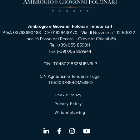
Ambrogio e Giovanni Folonari Tenute sarl
P.IVA 03768690483 - CF 01829430170 - Via di Nozzole n ° 12 50022 -
Località Passo dei Pecorai - Greve in Chianti (FI)
Tel.
(+39) 055 859811
Fax (+39) 055 859844
CIN: IT048021B5Z3UFN9LP
CIN Agriturismo Tenuta la Fuga:
IT052037B5ROM5I6FD
Cookie Policy
Privacy Policy
Whistelblowing