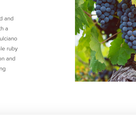
ed and
th a
pulciano
ale ruby
ion and
ong
TorCalvano wines