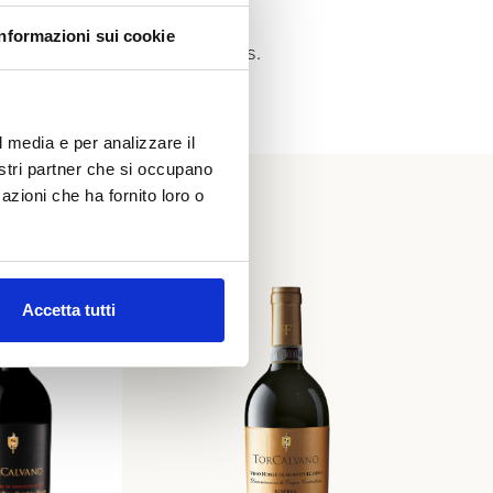
Informazioni sui cookie
’s most historic appellations.
l media e per analizzare il
nostri partner che si occupano
azioni che ha fornito loro o
Accetta tutti
NOBILE DI MONTEPULCIANO D.O.C.G.
TorCalvano
DISCOVER