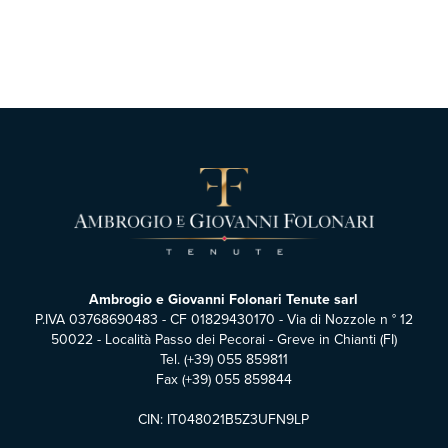
Ambrogio e Giovanni Folonari Tenute sarl
P.IVA 03768690483 - CF 01829430170 - Via di Nozzole n ° 12
50022 - Località Passo dei Pecorai - Greve in Chianti (FI)
Tel.
(+39) 055 859811
Fax (+39) 055 859844
CIN: IT048021B5Z3UFN9LP