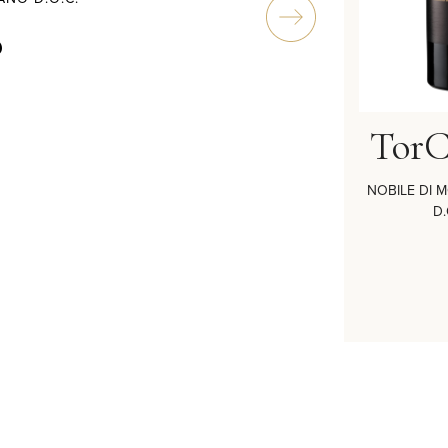
o
ano
TorCalvano
TorC
ULCIANO
ROSSO DI MONTEPULCIANO D.O.C.
NOBILE DI 
.G.
D.