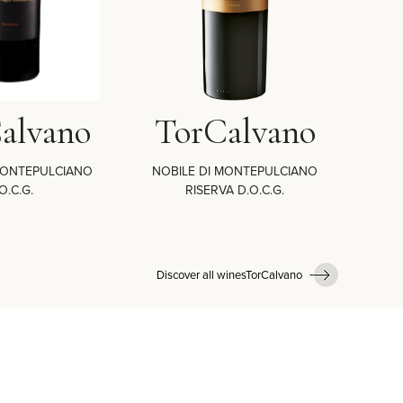
alvano
TorCalvano
T
MONTEPULCIANO
NOBILE DI MONTEPULCIANO
ROSSO 
O.C.G.
RISERVA D.O.C.G.
Discover all winesTorCalvano