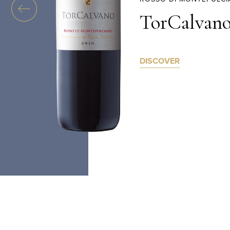
TorCalvan
DISCOVER
TorCalvano
TorCalv
NOBILE DI MONTEPULCIANO
NOBILE DI MONTEP
D.O.C.G.
RISERVA D.O.C