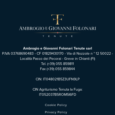
Ambrogio e Giovanni Folonari Tenute sarl
P.IVA 03768690483 - CF 01829430170 - Via di Nozzole n ° 12 50022 -
Località Passo dei Pecorai - Greve in Chianti (FI)
Tel.
(+39) 055 859811
Fax (+39) 055 859844
CIN: IT048021B5Z3UFN9LP
CIN Agriturismo Tenuta la Fuga:
IT052037B5ROM5I6FD
Cookie Policy
Privacy Policy