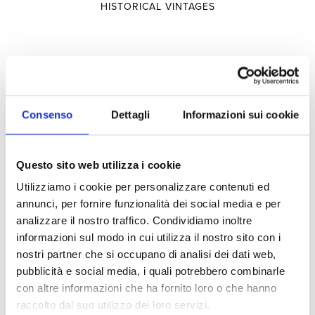
HISTORICAL VINTAGES
Selections
SELECTIONS
Consenso
Dettagli
Informazioni sui cookie
TERRITORY
Questo sito web utilizza i cookie
TYPOLOGY
Utilizziamo i cookie per personalizzare contenuti ed
annunci, per fornire funzionalità dei social media e per
Experiences
analizzare il nostro traffico. Condividiamo inoltre
informazioni sul modo in cui utilizza il nostro sito con i
nostri partner che si occupano di analisi dei dati web,
pubblicità e social media, i quali potrebbero combinarle
VISITS AND TASTINGS
con altre informazioni che ha fornito loro o che hanno
HOSPITALITY
raccolto dal suo utilizzo dei loro servizi.