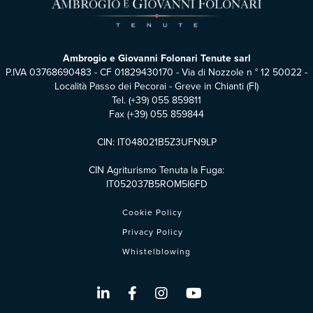
Ambrogio e Giovanni Folonari Tenute sarl
P.IVA 03768690483 - CF 01829430170 - Via di Nozzole n ° 12 50022 -
Località Passo dei Pecorai - Greve in Chianti (FI)
Tel.
(+39) 055 859811
Fax (+39) 055 859844
CIN: IT048021B5Z3UFN9LP
CIN Agriturismo Tenuta la Fuga:
IT052037B5ROM5I6FD
Cookie Policy
Privacy Policy
Whistelblowing