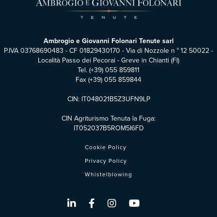
Ambrogio e Giovanni Folonari Tenute sarl
P.IVA 03768690483 - CF 01829430170 - Via di Nozzole n ° 12 50022 -
Località Passo dei Pecorai - Greve in Chianti (FI)
Tel.
(+39) 055 859811
Fax (+39) 055 859844
CIN: IT048021B5Z3UFN9LP
CIN Agriturismo Tenuta la Fuga:
IT052037B5ROM5I6FD
Cookie Policy
Privacy Policy
Whistelblowing