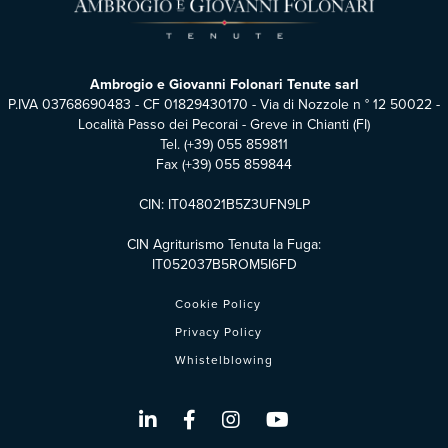
Ambrogio e Giovanni Folonari Tenute sarl
P.IVA 03768690483 - CF 01829430170 - Via di Nozzole n ° 12 50022 -
Località Passo dei Pecorai - Greve in Chianti (FI)
Tel.
(+39) 055 859811
Fax (+39) 055 859844
CIN: IT048021B5Z3UFN9LP
CIN Agriturismo Tenuta la Fuga:
IT052037B5ROM5I6FD
Cookie Policy
Privacy Policy
Whistelblowing