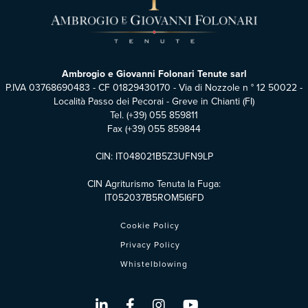
Ambrogio e Giovanni Folonari Tenute sarl
P.IVA 03768690483 - CF 01829430170 - Via di Nozzole n ° 12 50022 -
Località Passo dei Pecorai - Greve in Chianti (FI)
Tel.
(+39) 055 859811
Fax (+39) 055 859844
CIN: IT048021B5Z3UFN9LP
CIN Agriturismo Tenuta la Fuga:
IT052037B5ROM5I6FD
Cookie Policy
Privacy Policy
Whistelblowing