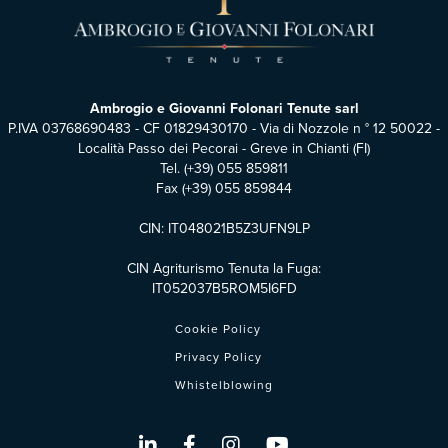
Ambrogio e Giovanni Folonari Tenute sarl
P.IVA 03768690483 - CF 01829430170 - Via di Nozzole n ° 12 50022 -
Località Passo dei Pecorai - Greve in Chianti (FI)
Tel.
(+39) 055 859811
Fax (+39) 055 859844
CIN: IT048021B5Z3UFN9LP
CIN Agriturismo Tenuta la Fuga:
IT052037B5ROM5I6FD
Cookie Policy
Privacy Policy
Whistelblowing