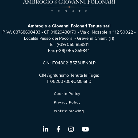
Ambrogio e Giovanni Folonari Tenute sarl
P.IVA 03768690483 - CF 01829430170 - Via di Nozzole n ° 12 50022 -
Località Passo dei Pecorai - Greve in Chianti (FI)
Tel.
(+39) 055 859811
Fax (+39) 055 859844
CIN: IT048021B5Z3UFN9LP
CIN Agriturismo Tenuta la Fuga:
IT052037B5ROM5I6FD
Cookie Policy
Privacy Policy
Whistelblowing