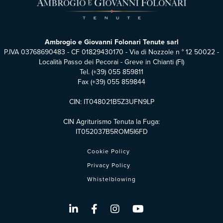
Ambrogio e Giovanni Folonari Tenute sarl
P.IVA 03768690483 - CF 01829430170 - Via di Nozzole n ° 12 50022 -
Località Passo dei Pecorai - Greve in Chianti (FI)
Tel.
(+39) 055 859811
Fax (+39) 055 859844
CIN: IT048021B5Z3UFN9LP
CIN Agriturismo Tenuta la Fuga:
IT052037B5ROM5I6FD
Cookie Policy
Privacy Policy
Whistelblowing