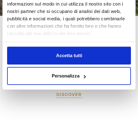
informazioni sul modo in cui utilizza il nostro sito con i
nostri partner che si occupano di analisi dei dati web,
pubblicità e social media, i quali potrebbero combinarle
con altre informazioni che ha fornito loro o che hanno
La Tenuta Campo al Mare
raccolto dal suo utilizzo dei loro servizi.
Accetta tutti
Tenuta Campo al Mare extends over 30 hectares divided into
six parcels located in the areas with the highest wine-growing
suitability of Bolgheri.
Personalizza
DISCOVER