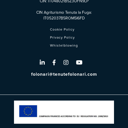
CIN: IT048021B5Z3UFN9LP
CIN Agriturismo Tenuta la Fuga:
IT052037B5ROM5I6FD
Cookie Policy
Privacy Policy
Whistelblowing
folonari@tenutefolonari.com