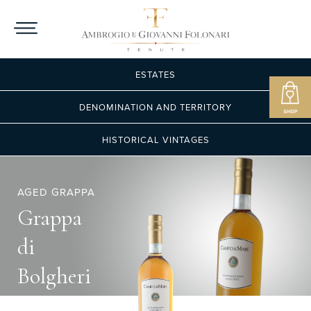
ESTATES
DENOMINATION AND TERRITORY
HISTORICAL VINTAGES
AGED GRAPPA
Grappa
di
Bolgheri