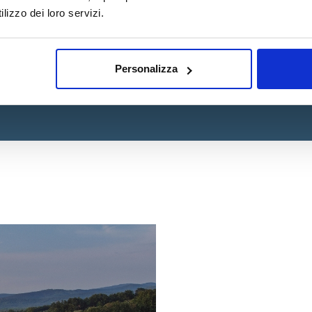
lizzo dei loro servizi.
TUTTI I VINI CAMPO AL MARE
Personalizza