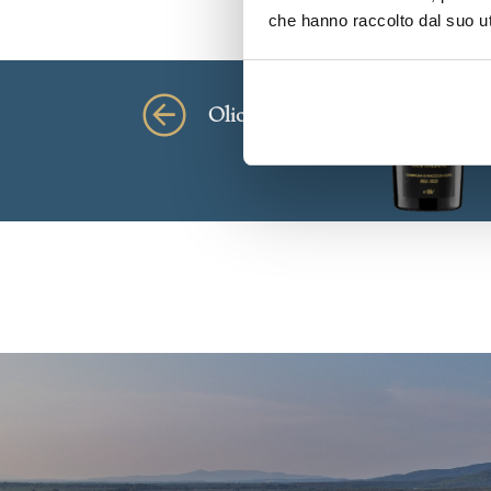
che hanno raccolto dal suo uti
Olio Bolgheri EVO