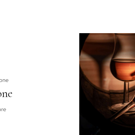
ione
one
ore