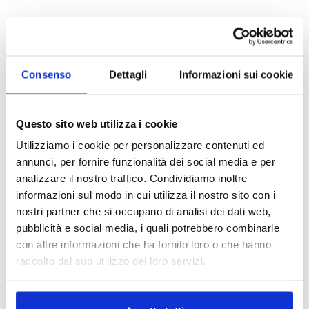
Consenso
Dettagli
Informazioni sui cookie
TUSCANY I.G.T.
Cabreo Il Borgo
Questo sito web utilizza i cookie
THE ICON OF
Utilizziamo i cookie per personalizzare contenuti ed
SUPERTUSCANS SINCE
annunci, per fornire funzionalità dei social media e per
1982
analizzare il nostro traffico. Condividiamo inoltre
informazioni sul modo in cui utilizza il nostro sito con i
DISCOVER
nostri partner che si occupano di analisi dei dati web,
pubblicità e social media, i quali potrebbero combinarle
con altre informazioni che ha fornito loro o che hanno
raccolto dal suo utilizzo dei loro servizi.