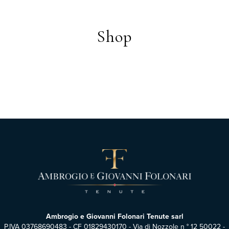
Shop
Ambrogio e Giovanni Folonari Tenute sarl
P.IVA 03768690483 - CF 01829430170 - Via di Nozzole n ° 12 50022 -