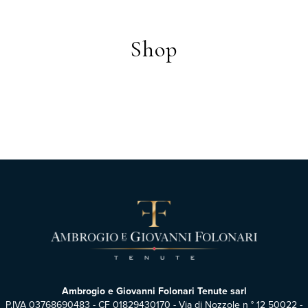
Shop
Ambrogio e Giovanni Folonari Tenute sarl
P.IVA 03768690483 - CF 01829430170 - Via di Nozzole n ° 12 50022 -