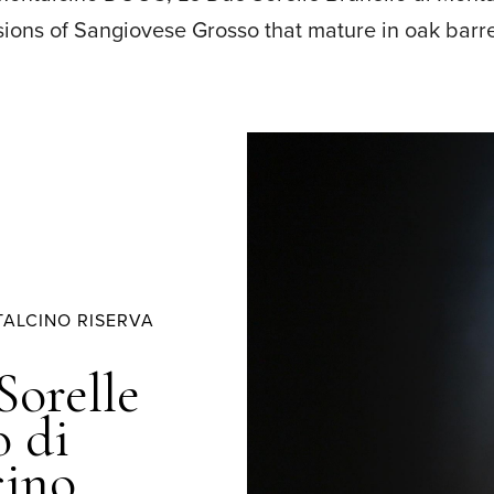
ons of Sangiovese Grosso that mature in oak barrels
TALCINO RISERVA
Sorelle
o di
cino