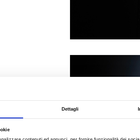
Dettagli
INO D.O.C.
 Rosso di
ookie
nalizzare contenuti ed annunci, per fornire funzionalità dei socia