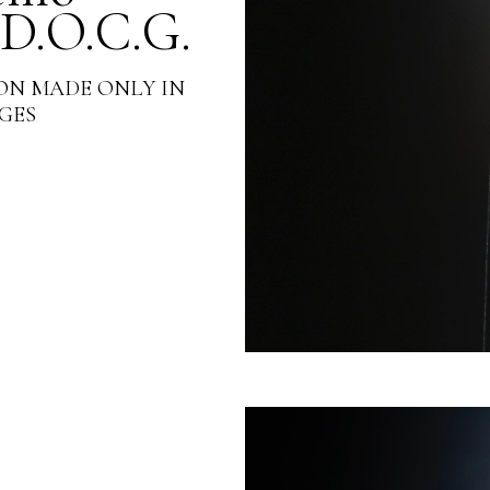
 D.O.C.G.
ON MADE ONLY IN
GES