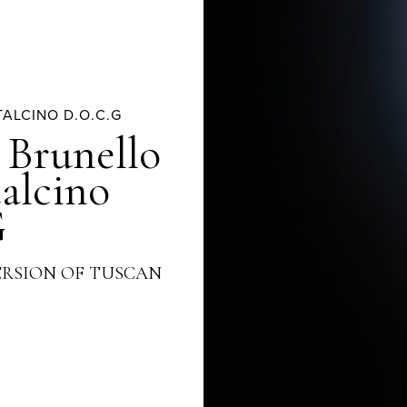
ALCINO D.O.C.G
 Brunello
alcino
G
ERSION OF TUSCAN