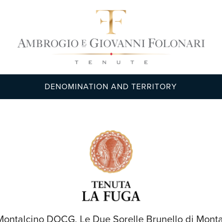
DENOMINATION AND TERRITORY
 Montalcino DOCG, Le Due Sorelle Brunello di Mont