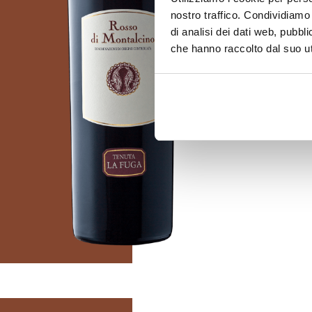
Montal
nostro traffico. Condividiamo 
D.O.C.
di analisi dei dati web, pubbl
che hanno raccolto dal suo uti
ABUNDANT FRUI
DISCOVER