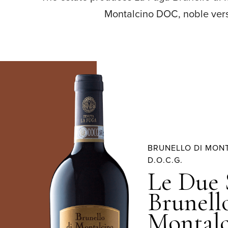
Montalcino DOC, noble versi
BRUNELLO DI MON
D.O.C.G.
Le Due 
Brunell
Montal