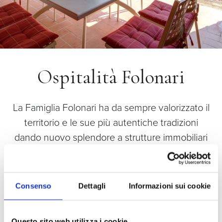
Ospitalità Folonari
La Famiglia Folonari ha da sempre valorizzato il
territorio e le sue più autentiche tradizioni
dando nuovo splendore a strutture immobiliari
dedicate ad una tipologia di ospitalità di lusso
che permette di assaporare il gusto del vivere
bene in Toscana: la Villa e la Casavecchia di
Consenso
Dettagli
Informazioni sui cookie
Nozzole situate nell’omonima Tenuta, il Borgo
del Cabreo e La Pietra del Cabreo situati a
Questo sito web utilizza i cookie