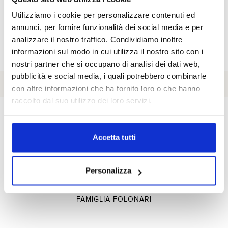
Greve in Chianti e La Fuga a Montalcino.
Utilizziamo i cookie per personalizzare contenuti ed
annunci, per fornire funzionalità dei social media e per
SCOPRI LA NOSTRA OSPITALITÀ
analizzare il nostro traffico. Condividiamo inoltre
informazioni sul modo in cui utilizza il nostro sito con i
nostri partner che si occupano di analisi dei dati web,
pubblicità e social media, i quali potrebbero combinarle
con altre informazioni che ha fornito loro o che hanno
raccolto dal suo utilizzo dei loro servizi.
Accetta tutti
Famiglia
Personalizza
STORIA
FAMIGLIA FOLONARI