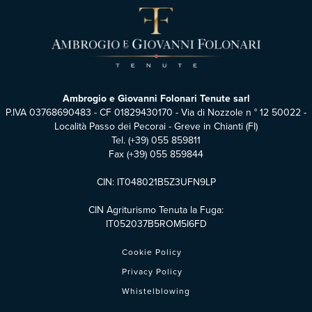
Ambrogio e Giovanni Folonari Tenute sarl
P.IVA 03768690483 - CF 01829430170 - Via di Nozzole n ° 12 50022 -
Località Passo dei Pecorai - Greve in Chianti (FI)
Tel.
(+39) 055 859811
Fax (+39) 055 859844
CIN: IT048021B5Z3UFN9LP
CIN Agriturismo Tenuta la Fuga:
IT052037B5ROM5I6FD
Cookie Policy
Privacy Policy
Whistelblowing