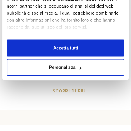
nostri partner che si occupano di analisi dei dati web,
pubblicità e social media, i quali potrebbero combinarle
con altre informazioni che ha fornito loro o che hanno
raccolto dal suo utilizzo dei loro servizi.
Accetta tutti
Un luogo paradisiaco per gli appassionati di
vino e relax, La Fuga è un casale che gode di
Personalizza
un panorama mozzafiato sulla Val d’Orcia.
SCOPRI DI PIÙ