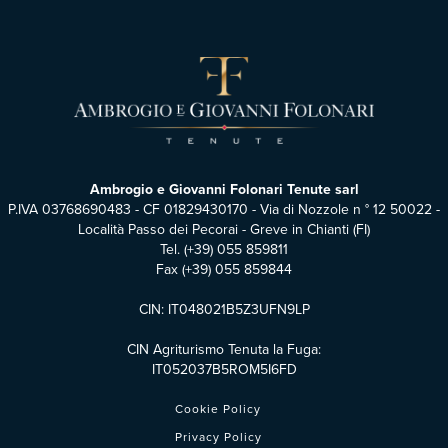
Ambrogio e Giovanni Folonari Tenute sarl
P.IVA 03768690483 - CF 01829430170 - Via di Nozzole n ° 12 50022 -
Località Passo dei Pecorai - Greve in Chianti (FI)
Tel.
(+39) 055 859811
Fax (+39) 055 859844
CIN: IT048021B5Z3UFN9LP
CIN Agriturismo Tenuta la Fuga:
IT052037B5ROM5I6FD
Cookie Policy
Privacy Policy