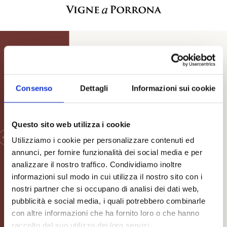
Consenso
Dettagli
Informazioni sui cookie
D.O.C.G.
Morellino di
Scansano
Questo sito web utilizza i cookie
Utilizziamo i cookie per personalizzare contenuti ed
A
annunci, per fornire funzionalità dei social media e per
PIACEVOLEZZA IMMEDIATA
MA
analizzare il nostro traffico. Condividiamo inoltre
SCOPRI
informazioni sul modo in cui utilizza il nostro sito con i
nostri partner che si occupano di analisi dei dati web,
pubblicità e social media, i quali potrebbero combinarle
con altre informazioni che ha fornito loro o che hanno
Scopri tutti i vini Vigne a Porrona
raccolto dal suo utilizzo dei loro servizi.