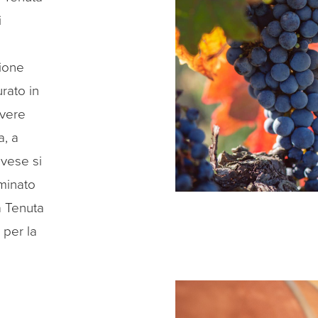
i
e
sione
rato in
overe
a, a
ovese si
minato
a Tenuta
 per la