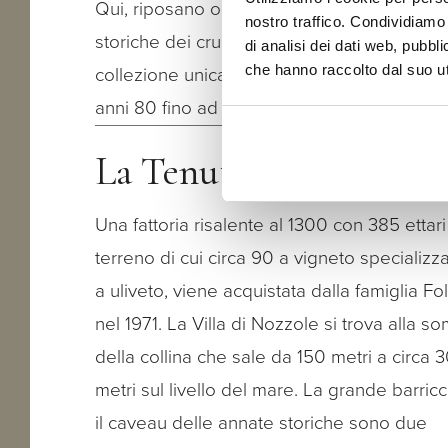
Qui, riposano oltre 25000 bottiglie di anna
nostro traffico. Condividiamo 
storiche dei cru delle tenute Folonari, una
di analisi dei dati web, pubbl
collezione unica in 7 denominazioni toscan
che hanno raccolto dal suo uti
anni 80 fino ad oggi.
La Tenuta
Una fattoria risalente al 1300 con 385 ettari
terreno di cui circa 90 a vigneto specializz
a uliveto, viene acquistata dalla famiglia Fo
nel 1971. La Villa di Nozzole si trova alla s
della collina che sale da 150 metri a circa 
metri sul livello del mare. La grande barric
il caveau delle annate storiche sono due