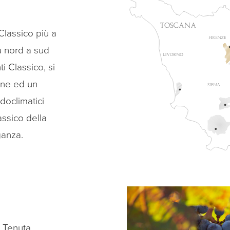
Classico più a
a nord a sud
i Classico, si
arne ed un
doclimatici
assico della
ganza.
a Tenuta