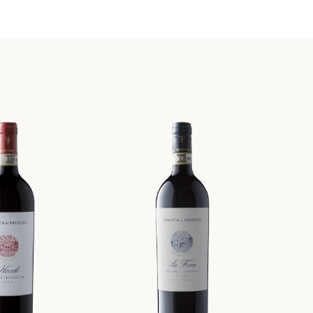
CHIANTI CLASSICO D.O.C.G.
Nozzole
MODERNA ESPRESSIONE DI