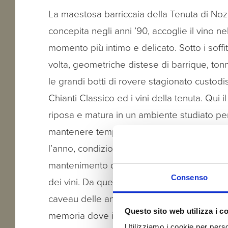
La maestosa barriccaia della Tenuta di Noz
concepita negli anni ’90, accoglie il vino ne
momento più intimo e delicato. Sotto i soffit
volta, geometriche distese di barrique, to
le grandi botti di rovere stagionato custodi
Chianti Classico ed i vini della tenuta. Qui il
riposa e matura in un ambiente studiato pe
mantenere temperature e umidità costanti t
l’anno, condizioni fondamentali per il
mantenimento dei legni e la corretta evolu
Consenso
dei vini. Da questo grande salone si acced
caveau delle annate storiche, un vero temp
Questo sito web utilizza i c
memoria dove il tempo sembra essersi fer
Utilizziamo i cookie per perso