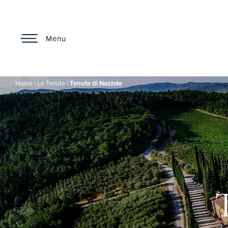
Menu
Home
|
Le Tenute
|
Tenuta di Nozzole