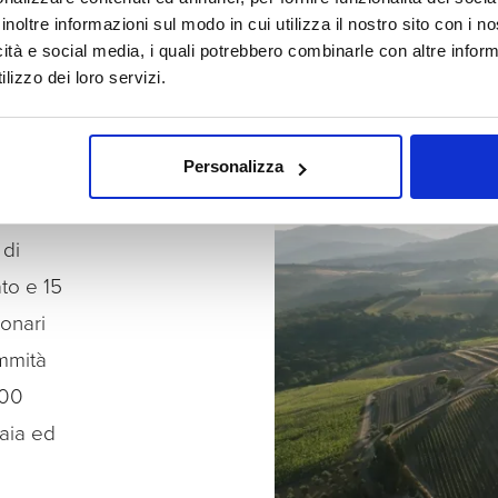
te
inoltre informazioni sul modo in cui utilizza il nostro sito con i 
icità e social media, i quali potrebbero combinarle con altre inform
e dagli
lizzo dei loro servizi.
Personalizza
 di
ato e 15
lonari
ommità
300
caia ed