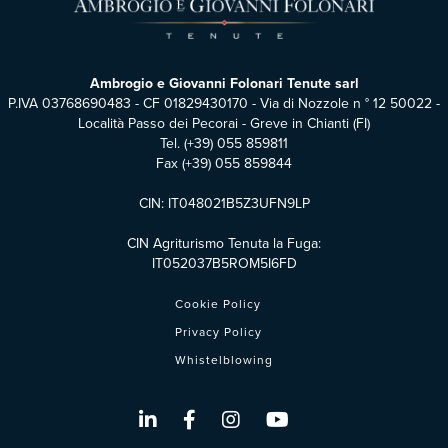
Ambrogio e Giovanni Folonari Tenute sarl
P.IVA 03768690483 - CF 01829430170 - Via di Nozzole n ° 12 50022 -
Località Passo dei Pecorai - Greve in Chianti (FI)
Tel.
(+39) 055 859811
Fax (+39) 055 859844
CIN: IT048021B5Z3UFN9LP
CIN Agriturismo Tenuta la Fuga:
IT052037B5ROM5I6FD
Cookie Policy
Privacy Policy
Whistelblowing