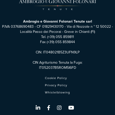
Ambrogio e Giovanni Folonari Tenute sarl
P.IVA 03768690483 - CF 01829430170 - Via di Nozzole n ° 12 50022 -
Località Passo dei Pecorai - Greve in Chianti (FI)
Tel.
(+39) 055 859811
Fax (+39) 055 859844
CIN: IT048021B5Z3UFN9LP
CIN Agriturismo Tenuta la Fuga:
IT052037B5ROM5I6FD
Cookie Policy
Privacy Policy
Whistelblowing