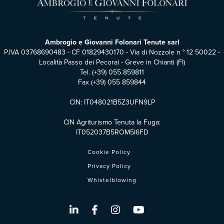
Ambrogio e Giovanni Folonari Tenute sarl
P.IVA 03768690483 - CF 01829430170 - Via di Nozzole n ° 12 50022 -
Località Passo dei Pecorai - Greve in Chianti (FI)
Tel.
(+39) 055 859811
Fax (+39) 055 859844
CIN: IT048021B5Z3UFN9LP
CIN Agriturismo Tenuta la Fuga:
IT052037B5ROM5I6FD
Cookie Policy
Privacy Policy
Whistelblowing