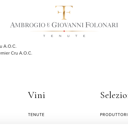
u A.O.C.
mier Cru A.O.C.
Vini
Selezio
TENUTE
PRODUTTORI
O
DENOMINAZIONE E
TERRITORIO