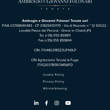
Ambrogio e Giovanni Folonari Tenute sarl
P.IVA 03768690483 - CF 01829430170 - Via di Nozzole n ° 12 50022 -
Località Passo dei Pecorai - Greve in Chianti (FI)
Tel.
(+39) 055 859811
Fax (+39) 055 859844
CIN: IT048021B5Z3UFN9LP
CIN Agriturismo Tenuta la Fuga:
IT052037B5ROM5I6FD
Cookie Policy
Privacy Policy
Whistelblowing