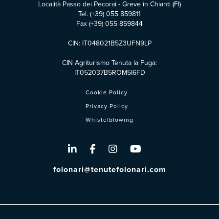
Località Passo dei Pecorai - Greve in Chianti (FI)
Tel.
(+39) 055 859811
Fax (+39) 055 859844
CIN: IT048021B5Z3UFN9LP
CIN Agriturismo Tenuta la Fuga:
IT052037B5ROM5I6FD
Cookie Policy
Privacy Policy
Whistelblowing
folonari@tenutefolonari.com