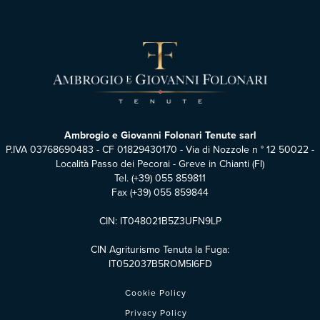
Ambrogio e Giovanni Folonari Tenute sarl
P.IVA 03768690483 - CF 01829430170 - Via di Nozzole n ° 12 50022 -
Località Passo dei Pecorai - Greve in Chianti (FI)
Tel.
(+39) 055 859811
Fax (+39) 055 859844
CIN: IT048021B5Z3UFN9LP
CIN Agriturismo Tenuta la Fuga:
IT052037B5ROM5I6FD
Cookie Policy
Privacy Policy