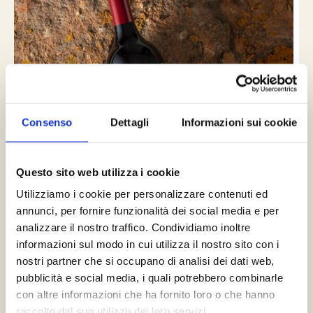
Consenso
Dettagli
Informazioni sui cookie
Questo sito web utilizza i cookie
Utilizziamo i cookie per personalizzare contenuti ed
IL PARETO
annunci, per fornire funzionalità dei social media e per
Un viaggio attraverso la rinomata eredità vinicola di
analizzare il nostro traffico. Condividiamo inoltre
Ambrogio e Giovanni Folonari Tenute tramite uno dei
informazioni sul modo in cui utilizza il nostro sito con i
protagonisti della moderna rinascita enologica toscana.
nostri partner che si occupano di analisi dei dati web,
A 36 anni…
pubblicità e social media, i quali potrebbero combinarle
con altre informazioni che ha fornito loro o che hanno
raccolto dal suo utilizzo dei loro servizi.