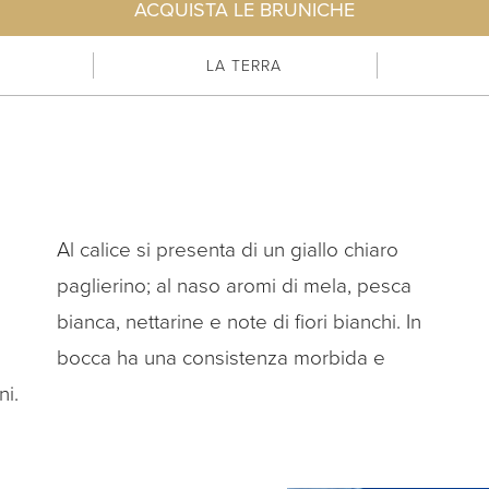
ACQUISTA LE BRUNICHE
LA TERRA
Al calice si presenta di un giallo chiaro
cremosa. Al palato risulta pulito e fresco, con
paglierino; al naso aromi di mela, pesca
bianca, nettarine e note di fiori bianchi. In
bocca ha una consistenza morbida e
ni.