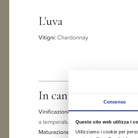
L'uva
Vitigni:
Chardonnay
In cantina
Consenso
Vinificazione:
in bianco, fermentazione 
a temperatura controllata
Questo sito web utilizza i c
Maturazione:
acciaio
Utilizziamo i cookie per perso