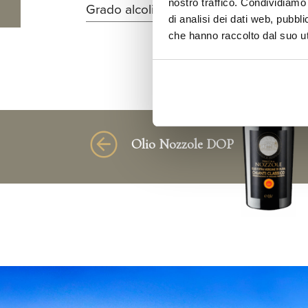
nostro traffico. Condividiamo 
Grado alcolico:
12%
di analisi dei dati web, pubbl
che hanno raccolto dal suo uti
Olio Nozzole DOP