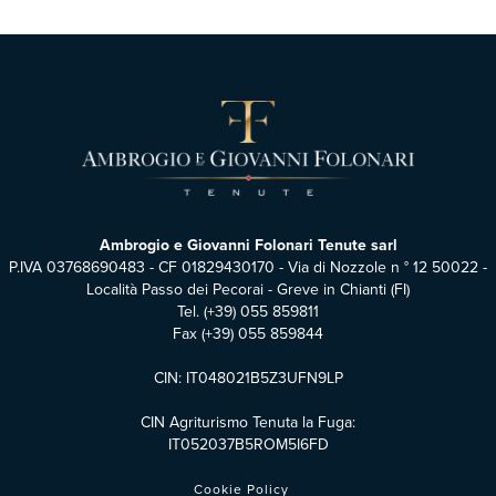
Ambrogio e Giovanni Folonari Tenute sarl
P.IVA 03768690483 - CF 01829430170 - Via di Nozzole n ° 12 50022 -
Località Passo dei Pecorai - Greve in Chianti (FI)
Tel.
(+39) 055 859811
Fax (+39) 055 859844
CIN: IT048021B5Z3UFN9LP
CIN Agriturismo Tenuta la Fuga:
IT052037B5ROM5I6FD
Cookie Policy