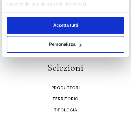
Vini
raccolto dal suo utilizzo dei loro servizi.
TENUTE
Accetta tutti
DENOMINAZIONE E TERRITORIO
ANNATE STORICHE
Personalizza
Selezioni
PRODUTTORI
TERRITORIO
TIPOLOGIA