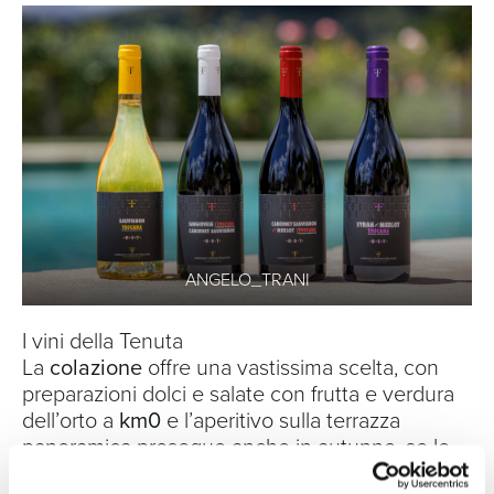
ANGELO_TRANI
I vini della Tenuta
La
colazione
offre una vastissima scelta, con
preparazioni dolci e salate con frutta e verdura
dell’orto a
km0
e l’aperitivo sulla terrazza
panoramica prosegue anche in autunno, se le
condizioni metereologiche lo consentono.