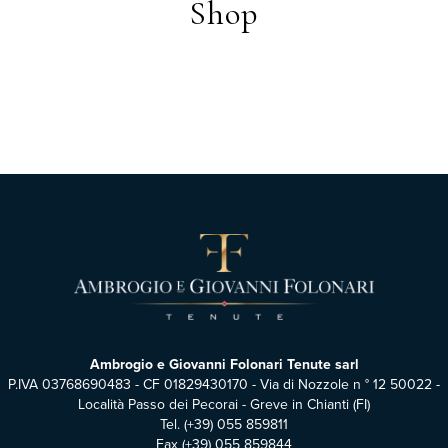
Shop
Ambrogio e Giovanni Folonari Tenute sarl
P.IVA 03768690483 - CF 01829430170 - Via di Nozzole n ° 12 50022 -
Località Passo dei Pecorai - Greve in Chianti (FI)
Tel.
(+39) 055 859811
Fax (+39) 055 859844