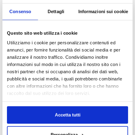
Consenso
Dettagli
Informazioni sui cookie
Questo sito web utilizza i cookie
ANGELO_TRANI
Utilizziamo i cookie per personalizzare contenuti ed
annunci, per fornire funzionalità dei social media e per
Qui, ci si può rilassare osservando il lavoro nei
analizzare il nostro traffico. Condividiamo inoltre
campi, cullati dai riflessi del sole sulla
piscina
informazioni sul modo in cui utilizza il nostro sito con i
riscaldata
sottostante, con un calice di
Baby
nostri partner che si occupano di analisi dei dati web,
Super Tuscan
. I BST sono una gamma di 4 vini
pubblicità e social media, i quali potrebbero combinarle
freschi e fruttati, particolarmente indicati per
con altre informazioni che ha fornito loro o che hanno
accompagnare le bruschette impreziosite
raccolto dal suo utilizzo dei loro servizi.
dall’
Olio Extravergine di Oliva DOP del Chianti
Classico Tenuta di Nozzole
. Perfetto per
l’aperitivo è anche un calice di
Le Bruniche
Accetta tutti
Toscana Chardonnay IGT
, prodotto sempre a
Greve in Chianti nella Tenuta di Nozzole.
Personalizza