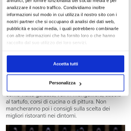
annunci, per fornire funzionalità dei social media e per
passeggiate a piedi, gite in bici o in macchina
analizzare il nostro traffico. Condividiamo inoltre
alla scoperta della natura e della cultura
informazioni sul modo in cui utilizza il nostro sito con i
toscane. Luoghi rinomati in tutto il mondo come
nostri partner che si occupano di analisi dei dati web,
Greve in Chianti
,
Montefioralle
, le numerose
pubblicità e social media, i quali potrebbero combinarle
Pievi romaniche
sparse nelle campagne, la
con altre informazioni che ha fornito loro o che hanno
bellissima
Badia di Passignano
,
Radda in
raccolto dal suo utilizzo dei loro servizi.
Chianti
e la famosa
San Gimignano
sono
facilmente raggiungibili con escursioni
giornaliere.
Accetta tutti
Lo staff dei due Relais del Cabreo è inoltre a
disposizione per suggerire altre attività per
Personalizza
rendere la propria vacanza ancora più bella,
come visite guidate, voli in mongolfiera, caccia
al tartufo, corsi di cucina o di pittura. Non
mancheranno poi i consigli sulla scelta dei
migliori ristoranti nei dintorni.