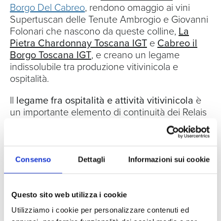
Borgo Del Cabreo
, rendono omaggio ai vini
Supertuscan delle Tenute Ambrogio e Giovanni
Folonari che nascono da queste colline,
La
Pietra Chardonnay Toscana IGT
e
Cabreo il
Borgo Toscana IGT
, e creano un legame
indissolubile tra produzione vitivinicola e
ospitalità.
Il
legame fra ospitalità e attività vitivinicola
è
un importante elemento di continuità dei Relais
del Cabreo, sia perché entrambe le strutture
sono circondate da vigneti, sia per la possibilità
offerta agli ospiti di effettuare interessanti
percorsi di degustazione personalizzati
presso
Consenso
Dettagli
Informazioni sui cookie
il
Punto Vendita e Degustazione
e la
Cantina
Storica della Tenuta di Nozzole
.
Questo sito web utilizza i cookie
Oltre alle degustazioni, entrambi i
Relais del
Utilizziamo i cookie per personalizzare contenuti ed
Cabreo
sono un punto di partenza ideale per