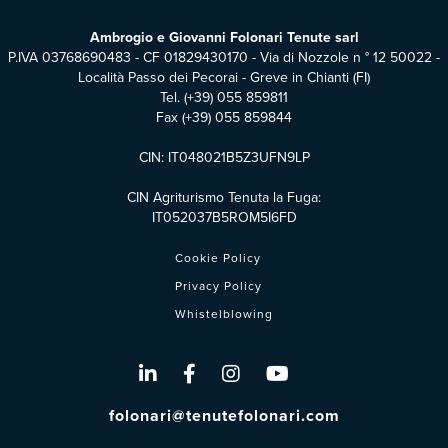
Ambrogio e Giovanni Folonari Tenute sarl
P.IVA 03768690483 - CF 01829430170 - Via di Nozzole n ° 12 50022 -
Località Passo dei Pecorai - Greve in Chianti (FI)
Tel.
(+39) 055 859811
Fax (+39) 055 859844
CIN: IT048021B5Z3UFN9LP
CIN Agriturismo Tenuta la Fuga:
IT052037B5ROM5I6FD
Cookie Policy
Privacy Policy
Whistelblowing
folonari@tenutefolonari.com