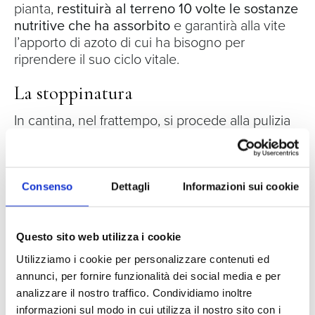
pianta,
restituirà al terreno 10 volte le sostanze
nutritive che ha assorbito
e garantirà alla vite
l’apporto di azoto di cui ha bisogno per
riprendere il suo ciclo vitale.
La stoppinatura
In cantina, nel frattempo, si procede alla pulizia
delle botti dopo l’imbottigliamento. Questa
operazione prevede l’utilizzo di uno
stoppino di
zolfo ardente
appeso a un fil di ferro per non
entrare in contatto con il legno. La botte viene
Consenso
Dettagli
Informazioni sui cookie
poi tappata per fare in modo che la fiamma
consumi l’ossigeno
. In questo modo non si
creeranno all’interno dei legni elementi che
Questo sito web utilizza i cookie
possano influire negativamente sulla qualità del
Utilizziamo i cookie per personalizzare contenuti ed
vino.
annunci, per fornire funzionalità dei social media e per
analizzare il nostro traffico. Condividiamo inoltre
informazioni sul modo in cui utilizza il nostro sito con i