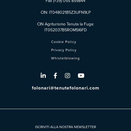
Fax (+39) 055 859844
CIN: IT048021B5Z3UFN9LP
CIN Agriturismo Tenuta la Fuga:
IT052037B5ROM5I6FD
Cookie Policy
Privacy Policy
Whistelblowing
folonari@tenutefolonari.com
ISCRIVITI ALLA NOSTRA NEWSLETTER