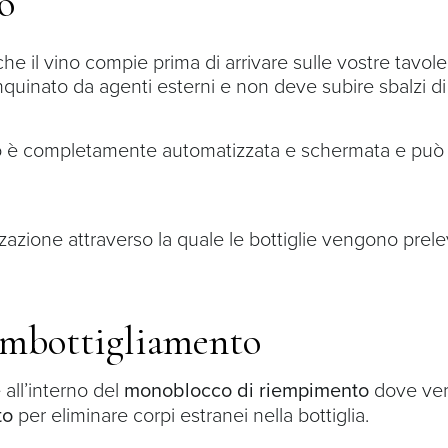
o
 che il vino compie prima di arrivare sulle vostre tav
inquinato da agenti esterni e non deve subire sbalzi d
to è completamente automatizzata e schermata e può 
izzazione attraverso la quale le bottiglie vengono prel
’Imbottigliamento
 all’interno del
monoblocco di riempimento
dove ver
to
per eliminare corpi estranei nella bottiglia.