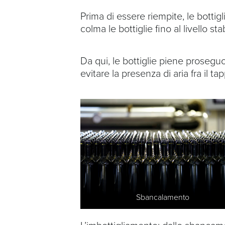
Prima di essere riempite, le bottig
colma le bottiglie fino al livello stab
Da qui, le bottiglie piene proseguo
evitare la presenza di aria fra il ta
Sbancalamento
L’imbottigliamento: dallo sbancame