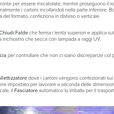
ronte per essere inscatolate; mentre proseguono il lor
almente i cartoni incollandoli nella parte inferiore. Bo
del formato, confeziona in disteso o verticale.
Chiudi Falde
che ferma i lembi superiori e applica sull
a inchiostro che secca con lampada a raggi UV.
cia
per controllare che non ci siano discrepanze col p
llettizzatore
dove i cartoni vengono confezionati sui pa
essere impostato per lavorare a seconda delle dimension
ale, il
Fasciatore
automatico lo imballa per il trasport