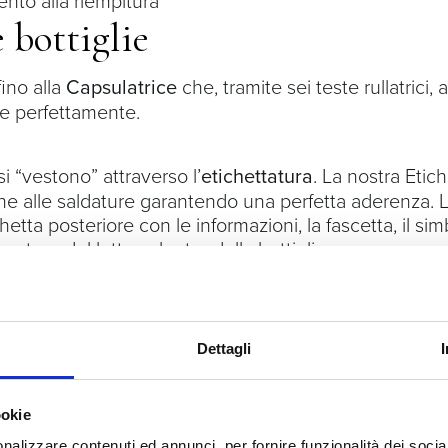
e bottiglie
fino alla
Capsulatrice
che, tramite sei teste rullatrici,
rire perfettamente.
si “vestono” attraverso l’
etichettatura
. La nostra Etic
ne alle saldature garantendo una perfetta aderenza. Le
ichetta posteriore con le informazioni, la fascetta, il si
catore del lotto sul retro della bottiglia.
Dettagli
ookie
nalizzare contenuti ed annunci, per fornire funzionalità dei socia