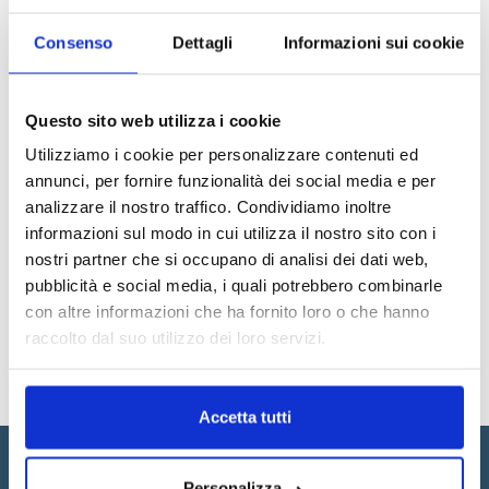
Premi
Consenso
Dettagli
Informazioni sui cookie
2020
Questo sito web utilizza i cookie
James Suckling --- 95
Utilizziamo i cookie per personalizzare contenuti ed
annunci, per fornire funzionalità dei social media e per
2019
analizzare il nostro traffico. Condividiamo inoltre
informazioni sul modo in cui utilizza il nostro sito con i
James Suckling --- 95
nostri partner che si occupano di analisi dei dati web,
pubblicità e social media, i quali potrebbero combinarle
con altre informazioni che ha fornito loro o che hanno
raccolto dal suo utilizzo dei loro servizi.
Accetta tutti
TUTTI I VINI CAMPO AL MARE
Personalizza