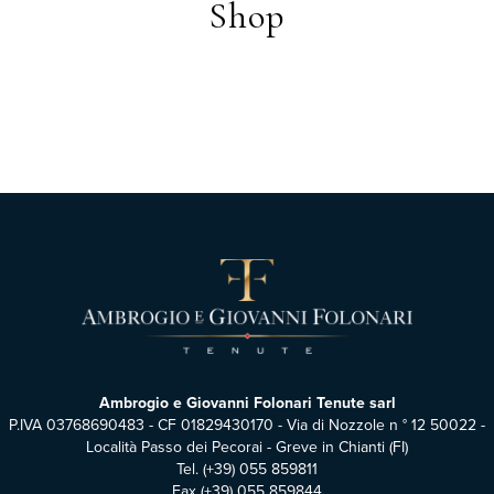
Shop
Ambrogio e Giovanni Folonari Tenute sarl
P.IVA 03768690483 - CF 01829430170 - Via di Nozzole n ° 12 50022 -
Località Passo dei Pecorai - Greve in Chianti (FI)
Tel.
(+39) 055 859811
Fax (+39) 055 859844