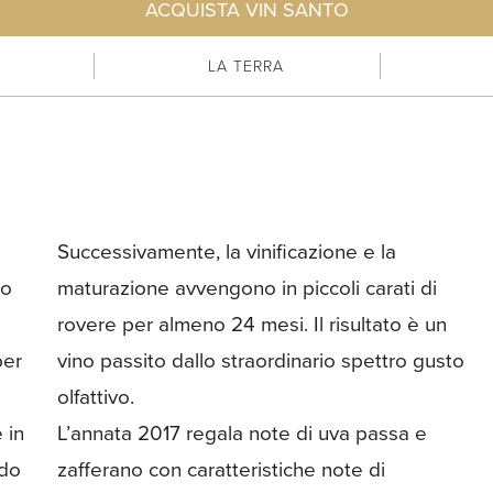
ACQUISTA VIN SANTO
LA TERRA
to
di
per
sto
olfattivo.
 in
L’annata 2017 regala note di uva passa e
ndo
zafferano con caratteristiche note di