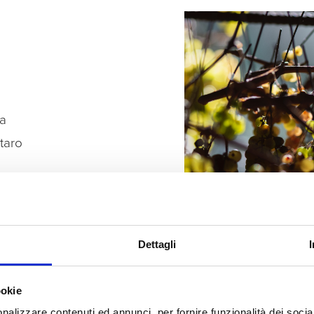
ia
taro
Dettagli
ookie
nalizzare contenuti ed annunci, per fornire funzionalità dei socia