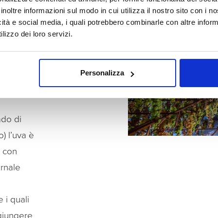
osto
inoltre informazioni sul modo in cui utilizza il nostro sito con i 
ito da un
icità e social media, i quali potrebbero combinarle con altre inform
lizzo dei loro servizi.
ondizioni
prima
anitario e
Personalizza
 fruttaio
ado di
) l’uva è
a con
ernale
 i quali
ggiungere