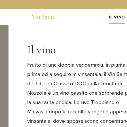
Vin Santo
IL VINO
Il vino
Frutto di una doppia vendemmia, in pianta
Successivamente, la vinificazione e la
prima ed a seguire in vinsantaia, il Vin San
maturazione avvengono in piccoli carati 
del Chianti Classico DOC della Tenuta di
rovere per almeno 24 mesi. Il risultato è un
Nozzole è un vino passito che sorprende 
vino passito dallo straordinario spettro gu
la sua rarità enoica. Le uve Trebbiano e
Malvasia dopo la raccolta vengono appese
vinsantaia, dove appassiscono concentra