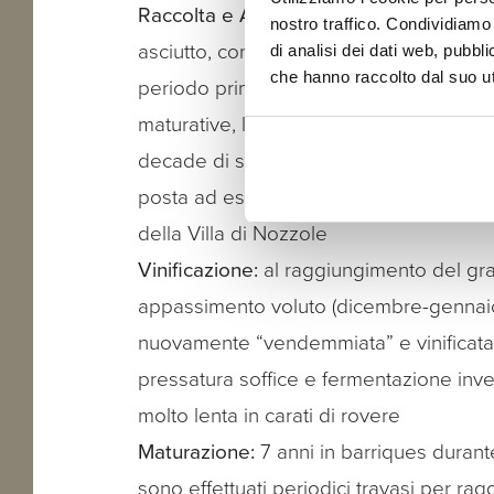
Raccolta e Appassimento:
dopo un ag
nostro traffico. Condividiamo 
asciutto, con soli 9 mm di piogge, segu
di analisi dei dati web, pubbl
che hanno raccolto dal suo uti
periodo primaverile-estivo con ottime c
maturative, l’uva è stata raccolta nella 
decade di settembre in perfetto stato s
posta ad essiccare appesa nello storico
della Villa di Nozzole
Vinificazione:
al raggiungimento del gr
appassimento voluto (dicembre-gennaio
nuovamente “vendemmiata” e vinificat
pressatura soffice e fermentazione inv
molto lenta in carati di rovere
Maturazione:
7 anni in barriques durante
sono effettuati periodici travasi per ra