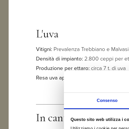
L'uva
Vitigni:
Prevalenza Trebbiano e Malvas
Densità di impianto:
2.800 ceppi per et
Produzione per ettaro:
circa 7 t. di uva
Resa uva appassita in vino:
circa 30%
Consenso
In cantina
Questo sito web utilizza i c
Utilizziamo i cookie per perso