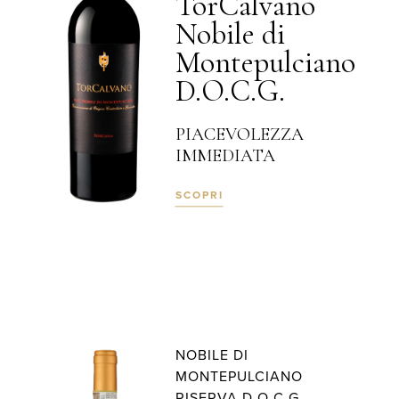
TorCalvano
Nobile di
Montepulciano
D.O.C.G.
PIACEVOLEZZA
IMMEDIATA
SCOPRI
NOBILE DI
MONTEPULCIANO
RISERVA D.O.C.G.